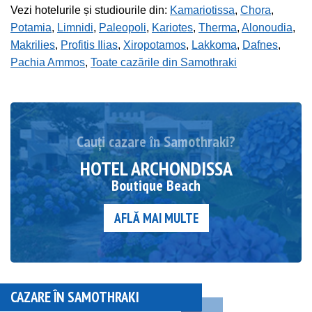
Vezi hotelurile și studiourile din:
Kamariotissa
,
Chora
,
Potamia
,
Limnidi
,
Paleopoli
,
Kariotes
,
Therma
,
Alonoudia
,
Makrilies
,
Profitis Ilias
,
Xiropotamos
,
Lakkoma
,
Dafnes
,
Pachia Ammos
,
Toate cazările din Samothraki
Cauți cazare în Samothraki?
HOTEL ARCHONDISSA
Boutique Beach
AFLĂ MAI MULTE
CAZARE ÎN SAMOTHRAKI