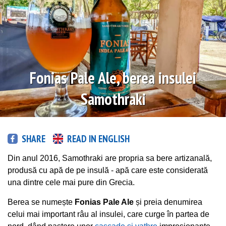
Fonias Pale Ale, berea insulei
Samothraki
SHARE
READ IN ENGLISH
Din anul 2016, Samothraki are propria sa bere artizanală,
produsă cu apă de pe insulă - apă care este considerată
una dintre cele mai pure din Grecia.
Berea se numește
Fonias Pale Ale
și preia denumirea
celui mai important râu al insulei, care curge în partea de