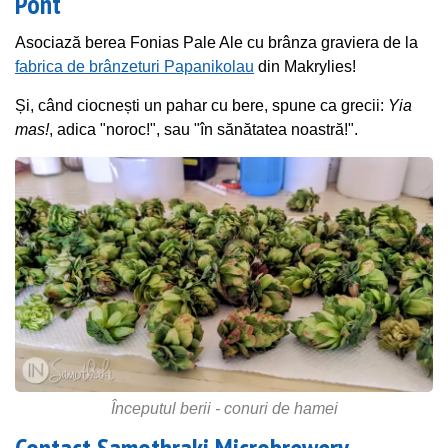
Pont
Asociază berea Fonias Pale Ale cu brânza graviera de la
fabrica de brânzeturi Papanikolau
din Makrylies!
Și, când ciocnești un pahar cu bere, spune ca grecii:
Yia
mas!
, adica "noroc!", sau "în sănătatea noastră!".
Începutul berii - conuri de hamei
Contact Samothraki Microbrewery -