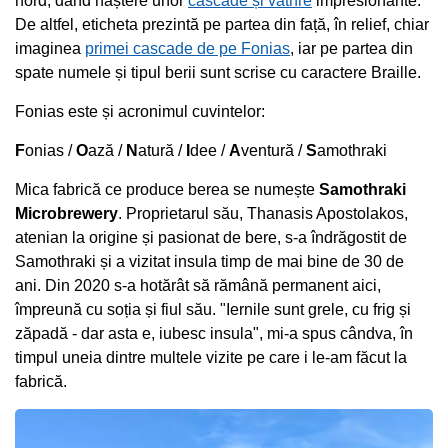
nord, dând naștere unor
cascade și vathre
impresionante.
De altfel, eticheta prezintă pe partea din față, în relief, chiar
imaginea
primei cascade de pe Fonias
, iar pe partea din
spate numele și tipul berii sunt scrise cu caractere Braille.
Fonias este și acronimul cuvintelor:
F
onias /
O
ază /
N
atură /
I
dee /
A
ventură /
S
amothraki
Mica fabrică ce produce berea se numește
Samothraki
Microbrewery
. Proprietarul său, Thanasis Apostolakos,
atenian la origine și pasionat de bere, s-a îndrăgostit de
Samothraki și a vizitat insula timp de mai bine de 30 de
ani. Din 2020 s-a hotărât să rămână permanent aici,
împreună cu soția și fiul său. "Iernile sunt grele, cu frig și
zăpadă - dar asta e, iubesc insula", mi-a spus cândva, în
timpul uneia dintre multele vizite pe care i le-am făcut la
fabrică.