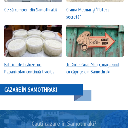
Ce să cumperi din Samothraki?
Crama Melmar și “Poteca
secretă”
Fabrica de brânzeturi
To Gid' - Goat Shop, magazinul
Papanikolau continuă tradiția
cu căprițe din Samothraki
CAZARE ÎN SAMOTHRAKI
Cauți cazare în Samothraki?