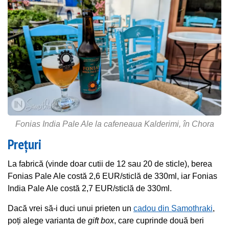
Fonias India Pale Ale la cafeneaua Kalderimi, în Chora
Prețuri
La fabrică (vinde doar cutii de 12 sau 20 de sticle), berea
Fonias Pale Ale costă 2,6 EUR/sticlă de 330ml, iar Fonias
India Pale Ale costă 2,7 EUR/sticlă de 330ml.
Dacă vrei să-i duci unui prieten un
cadou din Samothraki
,
poți alege varianta de
gift box
, care cuprinde două beri