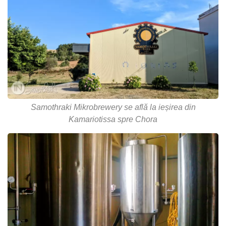
Samothraki Mikrobrewery se află la ieșirea din
Kamariotissa spre Chora