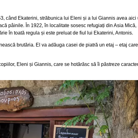
3, când Ekaterini, străbunica lui Eleni și a lui Giannis avea aici
că pâinile. În 1922, în localitate sosesc refugiați din Asia Mică,
rie în toată regula și este preluat de fiul lui Ekaterini, Antonis.
nească brutăria. Εl va adăuga casei de piatră un etaj – etaj car
opiilor, Eleni și Giannis, care se hotărăsc să îi păstreze caracte