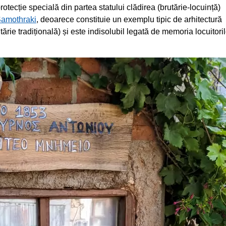
tecție specială din partea statului clădirea (brutărie-locuință)
amothraki
, deoarece constituie un exemplu tipic de arhitectură
tărie tradițională) și este indisolubil legată de memoria locuitoril