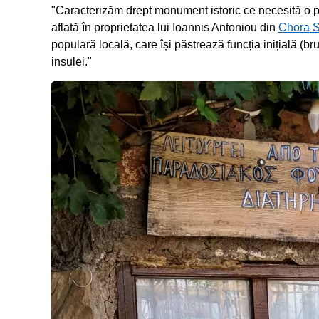
"Caracterizăm drept monument istoric ce necesită o pro
aflată în proprietatea lui Ioannis Antoniou din
Chora S
populară locală, care își păstrează funcția inițială (bru
insulei."