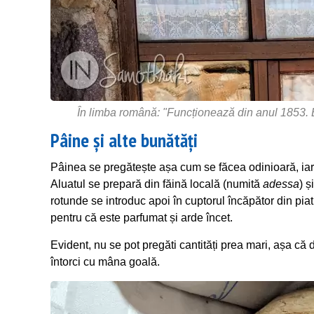
În limba română: "Funcționează din anul 1853. B
Pâine și alte bunătăți
Pâinea se pregătește așa cum se făcea odinioară, iar
Aluatul se prepară din făină locală (numită
adessa
) ș
rotunde se introduc apoi în cuptorul încăpător din piat
pentru că este parfumat și arde încet.
Evident, nu se pot pregăti cantități prea mari, așa că d
întorci cu mâna goală.