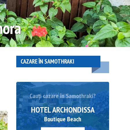
hora
CAZARE ÎN SAMOTHRAKI
Cauți cazare în Samothraki?
HOTEL ARCHONDISSA
Boutique Beach