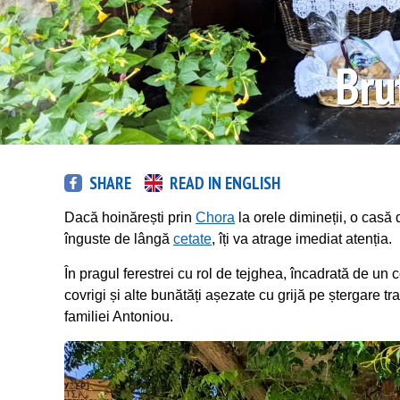
Bru
SHARE
READ IN ENGLISH
Dacă hoinărești prin
Chora
la orele dimineții, o casă d
înguste de lângă
cetate
, îți va atrage imediat atenția.
În pragul ferestrei cu rol de tejghea, încadrată de un c
covrigi și alte bunătăți așezate cu grijă pe ștergare tr
familiei Antoniou.