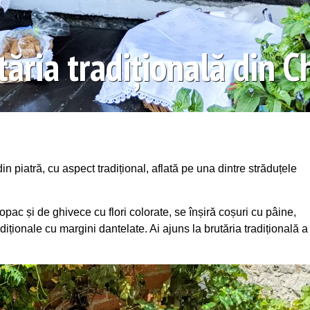
tăria tradițională din C
in piatră, cu aspect tradițional, aflată pe una dintre străduțele
opac și de ghivece cu flori colorate, se înșiră coșuri cu pâine,
adiționale cu margini dantelate. Ai ajuns la brutăria tradițională a