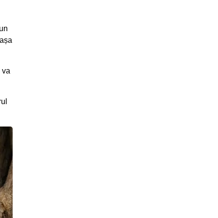
 un
 așa
e va
rul