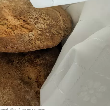
oasă, făcută ca pe vremuri