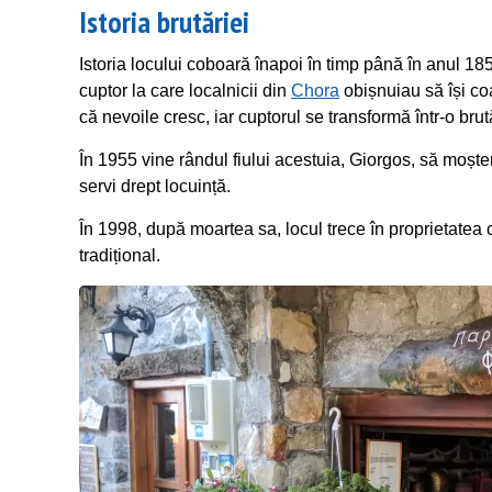
Istoria brutăriei
Istoria locului coboară înapoi în timp până în anul 185
cuptor la care localnicii din
Chora
obișnuiau să își coa
că nevoile cresc, iar cuptorul se transformă într-o brută
În 1955 vine rândul fiului acestuia, Giorgos, să moște
servi drept locuință.
În 1998, după moartea sa, locul trece în proprietatea c
tradițional.