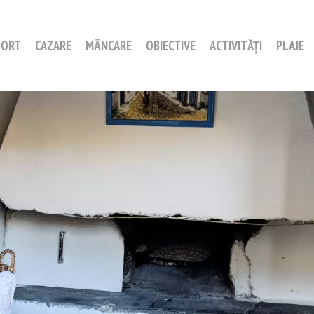
PORT
CAZARE
MÂNCARE
OBIECTIVE
ACTIVITĂȚI
PLAJE